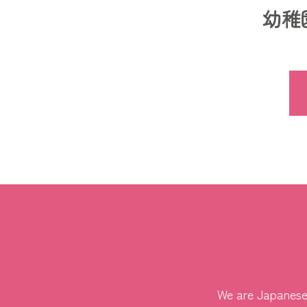
幼稚
We are Japanese 