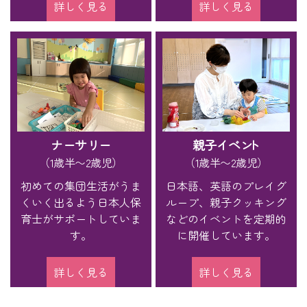
詳しく見る
詳しく見る
ナーサリー
親子イベ
ン
ト
（1歳半〜2歳児）
（1歳半〜2歳児）
初めての集団生活がうま
日本語、英語のプレイグ
くいく出るよう日本人保
ループ、親子クッキング
育士がサポートしていま
などのイベントを定期的
す。
に開催しています。
詳しく見る
詳しく見る